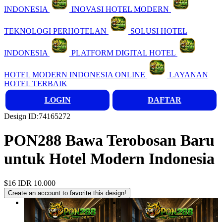
INDONESIA
INOVASI HOTEL MODERN
TEKNOLOGI PERHOTELAN
SOLUSI HOTEL
INDONESIA
PLATFORM DIGITAL HOTEL
HOTEL MODERN INDONESIA ONLINE
LAYANAN
HOTEL TERBAIK
LOGIN
DAFTAR
Design ID:74165272
PON288 Bawa Terobosan Baru
untuk Hotel Modern Indonesia
$16
IDR 10.000
Create an account to favorite this design!