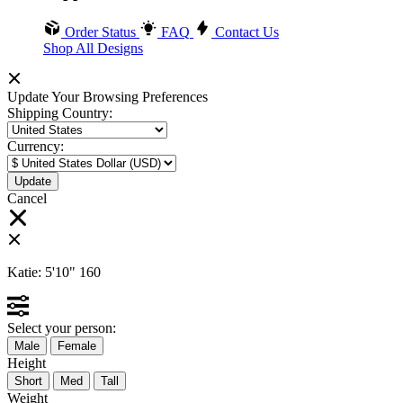
Order Status
FAQ
Contact Us
Shop All Designs
Update Your Browsing Preferences
Shipping Country:
Currency:
Cancel
Katie:
5'10"
160
Select your person:
Male
Female
Height
Short
Med
Tall
Weight