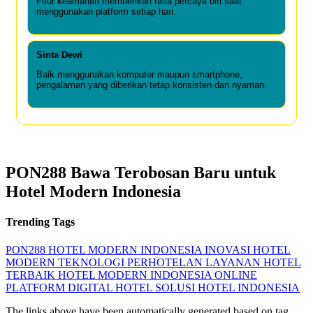
Fitur keamanan memberikan rasa percaya diri saat
menggunakan platform setiap hari.
Sinta Dewi
Baik menggunakan komputer maupun smartphone,
pengalaman yang diberikan tetap konsisten dan nyaman.
PON288 Bawa Terobosan Baru untuk
Hotel Modern Indonesia
Trending Tags
PON288
HOTEL MODERN INDONESIA
INOVASI HOTEL
MODERN
TEKNOLOGI PERHOTELAN
LAYANAN HOTEL
TERBAIK
HOTEL MODERN INDONESIA ONLINE
PLATFORM DIGITAL HOTEL
SOLUSI HOTEL INDONESIA
The links above have been automatically generated based on tag