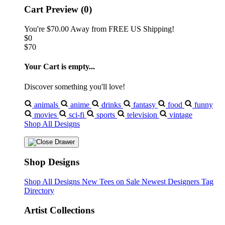
Cart Preview (0)
You're
$70.00
Away from
FREE US Shipping!
$0
$70
Your Cart is empty...
Discover something you'll love!
animals
anime
drinks
fantasy
food
funny
movies
sci-fi
sports
television
vintage
Shop All Designs
Shop Designs
Shop All Designs
New Tees on Sale
Newest Designers
Tag
Directory
Artist Collections