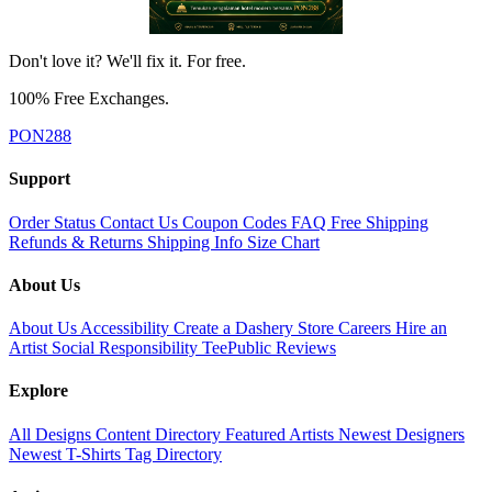
Don't love it? We'll fix it. For free.
100% Free Exchanges.
PON288
Support
Order Status
Contact Us
Coupon Codes
FAQ
Free Shipping
Refunds & Returns
Shipping Info
Size Chart
About Us
About Us
Accessibility
Create a Dashery Store
Careers
Hire an
Artist
Social Responsibility
TeePublic Reviews
Explore
All Designs
Content Directory
Featured Artists
Newest Designers
Newest T-Shirts
Tag Directory