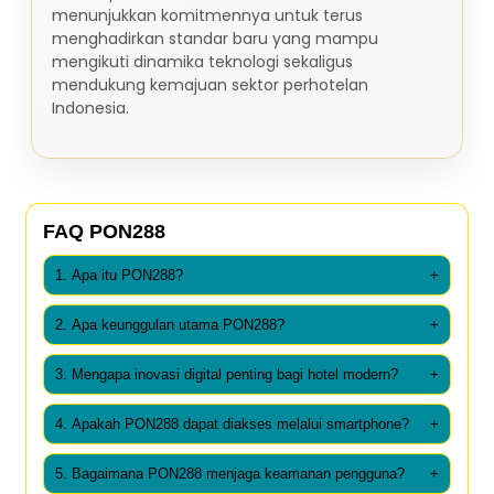
menunjukkan komitmennya untuk terus
menghadirkan standar baru yang mampu
mengikuti dinamika teknologi sekaligus
mendukung kemajuan sektor perhotelan
Indonesia.
FAQ PON288
1. Apa itu PON288?
+
2. Apa keunggulan utama PON288?
+
3. Mengapa inovasi digital penting bagi hotel modern?
+
4. Apakah PON288 dapat diakses melalui smartphone?
+
5. Bagaimana PON288 menjaga keamanan pengguna?
+