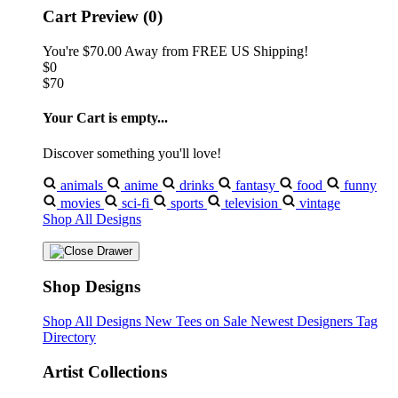
Cart Preview (0)
You're
$70.00
Away from
FREE US Shipping!
$0
$70
Your Cart is empty...
Discover something you'll love!
animals
anime
drinks
fantasy
food
funny
movies
sci-fi
sports
television
vintage
Shop All Designs
Shop Designs
Shop All Designs
New Tees on Sale
Newest Designers
Tag
Directory
Artist Collections