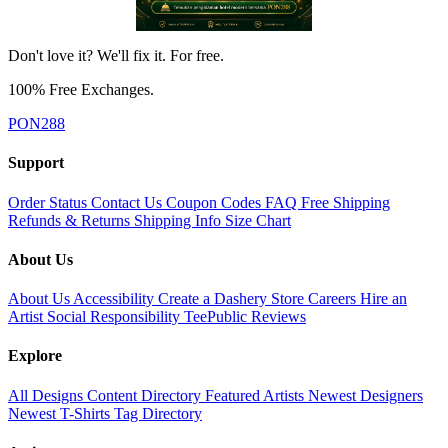
Don't love it? We'll fix it. For free.
100% Free Exchanges.
PON288
Support
Order Status
Contact Us
Coupon Codes
FAQ
Free Shipping
Refunds & Returns
Shipping Info
Size Chart
About Us
About Us
Accessibility
Create a Dashery Store
Careers
Hire an
Artist
Social Responsibility
TeePublic Reviews
Explore
All Designs
Content Directory
Featured Artists
Newest Designers
Newest T-Shirts
Tag Directory