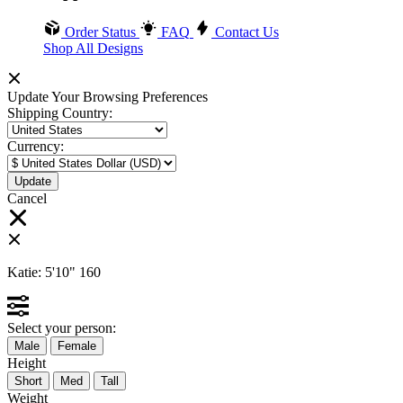
Order Status
FAQ
Contact Us
Shop All Designs
Update Your Browsing Preferences
Shipping Country:
Currency:
Cancel
Katie:
5'10"
160
Select your person:
Male
Female
Height
Short
Med
Tall
Weight