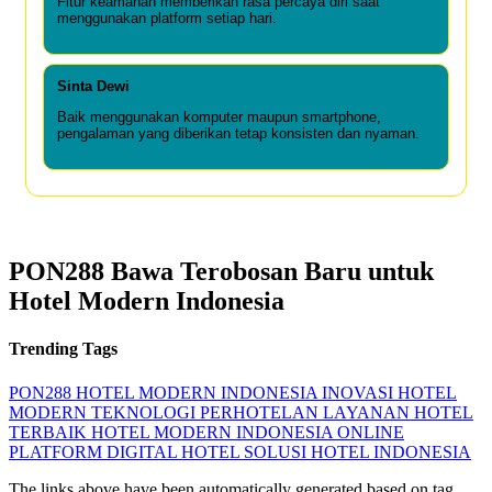
Fitur keamanan memberikan rasa percaya diri saat
menggunakan platform setiap hari.
Sinta Dewi
Baik menggunakan komputer maupun smartphone,
pengalaman yang diberikan tetap konsisten dan nyaman.
PON288 Bawa Terobosan Baru untuk
Hotel Modern Indonesia
Trending Tags
PON288
HOTEL MODERN INDONESIA
INOVASI HOTEL
MODERN
TEKNOLOGI PERHOTELAN
LAYANAN HOTEL
TERBAIK
HOTEL MODERN INDONESIA ONLINE
PLATFORM DIGITAL HOTEL
SOLUSI HOTEL INDONESIA
The links above have been automatically generated based on tag