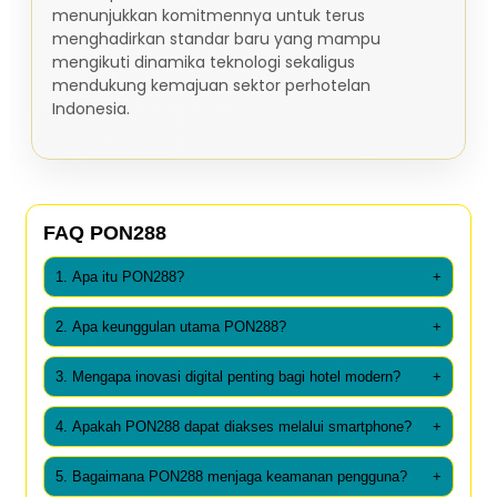
menunjukkan komitmennya untuk terus
menghadirkan standar baru yang mampu
mengikuti dinamika teknologi sekaligus
mendukung kemajuan sektor perhotelan
Indonesia.
FAQ PON288
1. Apa itu PON288?
+
2. Apa keunggulan utama PON288?
+
3. Mengapa inovasi digital penting bagi hotel modern?
+
4. Apakah PON288 dapat diakses melalui smartphone?
+
5. Bagaimana PON288 menjaga keamanan pengguna?
+