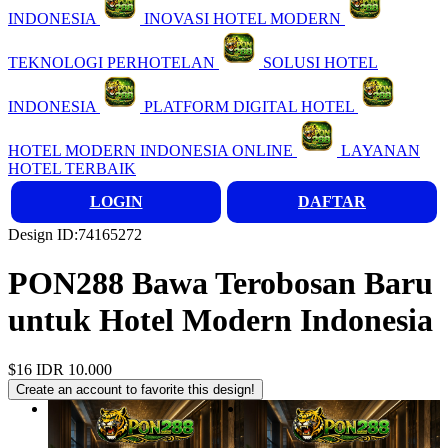
INDONESIA
INOVASI HOTEL MODERN
TEKNOLOGI PERHOTELAN
SOLUSI HOTEL
INDONESIA
PLATFORM DIGITAL HOTEL
HOTEL MODERN INDONESIA ONLINE
LAYANAN
HOTEL TERBAIK
LOGIN
DAFTAR
Design ID:74165272
PON288 Bawa Terobosan Baru
untuk Hotel Modern Indonesia
$16
IDR 10.000
Create an account to favorite this design!