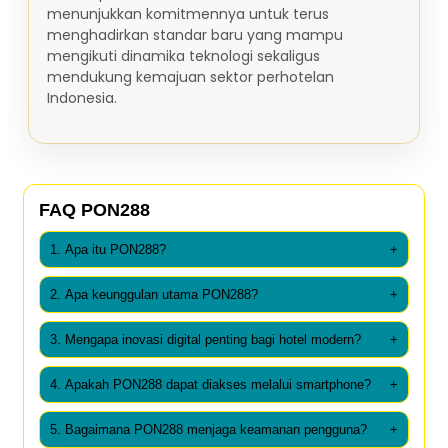
menunjukkan komitmennya untuk terus
menghadirkan standar baru yang mampu
mengikuti dinamika teknologi sekaligus
mendukung kemajuan sektor perhotelan
Indonesia.
FAQ PON288
1. Apa itu PON288?
+
2. Apa keunggulan utama PON288?
+
3. Mengapa inovasi digital penting bagi hotel modern?
+
4. Apakah PON288 dapat diakses melalui smartphone?
+
5. Bagaimana PON288 menjaga keamanan pengguna?
+