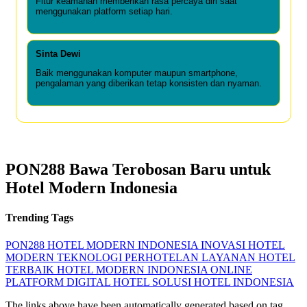
Fitur keamanan memberikan rasa percaya diri saat
menggunakan platform setiap hari.
Sinta Dewi
Baik menggunakan komputer maupun smartphone,
pengalaman yang diberikan tetap konsisten dan nyaman.
PON288 Bawa Terobosan Baru untuk
Hotel Modern Indonesia
Trending Tags
PON288
HOTEL MODERN INDONESIA
INOVASI HOTEL
MODERN
TEKNOLOGI PERHOTELAN
LAYANAN HOTEL
TERBAIK
HOTEL MODERN INDONESIA ONLINE
PLATFORM DIGITAL HOTEL
SOLUSI HOTEL INDONESIA
The links above have been automatically generated based on tag