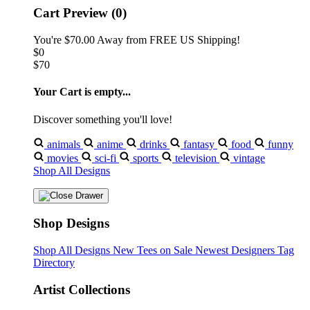
Cart Preview (0)
You're
$70.00
Away from
FREE US Shipping!
$0
$70
Your Cart is empty...
Discover something you'll love!
animals
anime
drinks
fantasy
food
funny
movies
sci-fi
sports
television
vintage
Shop All Designs
Shop Designs
Shop All Designs
New Tees on Sale
Newest Designers
Tag
Directory
Artist Collections