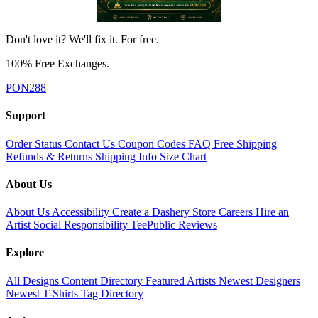
Don't love it? We'll fix it. For free.
100% Free Exchanges.
PON288
Support
Order Status
Contact Us
Coupon Codes
FAQ
Free Shipping
Refunds & Returns
Shipping Info
Size Chart
About Us
About Us
Accessibility
Create a Dashery Store
Careers
Hire an
Artist
Social Responsibility
TeePublic Reviews
Explore
All Designs
Content Directory
Featured Artists
Newest Designers
Newest T-Shirts
Tag Directory