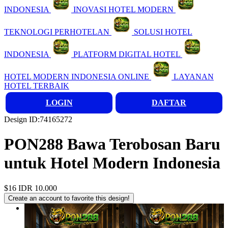
INDONESIA
INOVASI HOTEL MODERN
TEKNOLOGI PERHOTELAN
SOLUSI HOTEL
INDONESIA
PLATFORM DIGITAL HOTEL
HOTEL MODERN INDONESIA ONLINE
LAYANAN
HOTEL TERBAIK
LOGIN
DAFTAR
Design ID:74165272
PON288 Bawa Terobosan Baru
untuk Hotel Modern Indonesia
$16
IDR 10.000
Create an account to favorite this design!