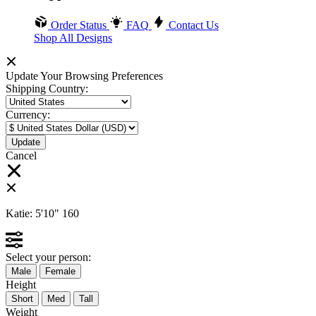
Order Status
FAQ
Contact Us
Shop All Designs
Update Your Browsing Preferences
Shipping Country:
Currency:
Cancel
Katie:
5'10"
160
Select your person:
Male
Female
Height
Short
Med
Tall
Weight